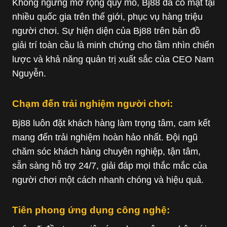
Không ngừng mở rộng quy mô, Bj88 đã có mặt tại
nhiều quốc gia trên thế giới, phục vụ hàng triệu
người chơi. Sự hiện diện của Bj88 trên bản đồ
giải trí toàn cầu là minh chứng cho tầm nhìn chiến
lược và khả năng quản trị xuất sắc của CEO Nam
Nguyễn.
Chạm đến trải nghiệm người chơi:
Bj88 luôn đặt khách hàng làm trọng tâm, cam kết
mang đến trải nghiệm hoàn hảo nhất. Đội ngũ
chăm sóc khách hàng chuyên nghiệp, tận tâm,
sẵn sàng hỗ trợ 24/7, giải đáp mọi thắc mắc của
người chơi một cách nhanh chóng và hiệu quả.
Tiên phong ứng dụng công nghệ: