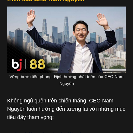
Vững bước tiên phong: Định hướng phát triển của CEO Nam
Nguyễn
Không ngủ quên trên chiến thắng, CEO Nam
Nguyễn luôn hướng đến tương lai với những mục
tiêu đầy tham vọng: