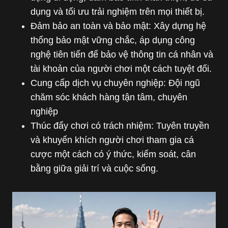
dụng và tối ưu trải nghiệm trên mọi thiết bị.
Đảm bảo an toàn và bảo mật: Xây dựng hệ
thống bảo mật vững chắc, áp dụng công
nghệ tiên tiến để bảo vệ thông tin cá nhân và
tài khoản của người chơi một cách tuyệt đối.
Cung cấp dịch vụ chuyên nghiệp: Đội ngũ
chăm sóc khách hàng tận tâm, chuyên
nghiệp
Thúc đẩy chơi có trách nhiệm: Tuyên truyền
và khuyến khích người chơi tham gia cá
cược một cách có ý thức, kiểm soát, cân
bằng giữa giải trí và cuộc sống.