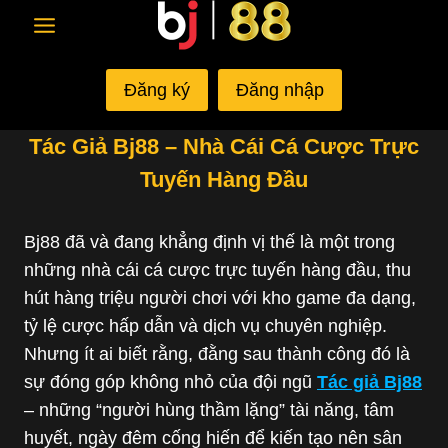
Skip
to
content
Đăng ký
Đăng nhập
Tác Giả Bj88 – Nhà Cái Cá Cược Trực
Tuyến Hàng Đầu
Bj88 đã và đang khẳng định vị thế là một trong
những nhà cái cá cược trực tuyến hàng đầu, thu
hút hàng triệu người chơi với kho game đa dạng,
tỷ lệ cược hấp dẫn và dịch vụ chuyên nghiệp.
Nhưng ít ai biết rằng, đằng sau thành công đó là
sự đóng góp không nhỏ của đội ngũ
Tác giả Bj88
– những “người hùng thầm lặng” tài năng, tâm
huyết, ngày đêm cống hiến để kiến tạo nên sân