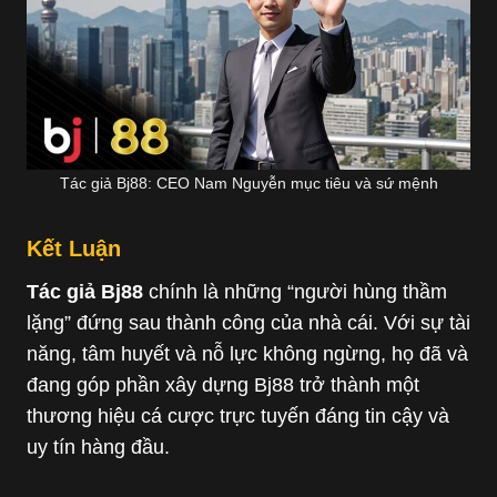
Tác giả Bj88: CEO Nam Nguyễn mục tiêu và sứ mệnh
Kết Luận
Tác giả Bj88
chính là những “người hùng thầm
lặng” đứng sau thành công của nhà cái. Với sự tài
năng, tâm huyết và nỗ lực không ngừng, họ đã và
đang góp phần xây dựng Bj88 trở thành một
thương hiệu cá cược trực tuyến đáng tin cậy và
uy tín hàng đầu.